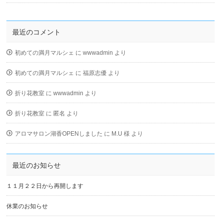
最近のコメント
初めての満月マルシェ
に
wwwadmin
より
初めての満月マルシェ
に
福原志優
より
折り花教室
に
wwwadmin
より
折り花教室
に
匿名
より
アロマサロン湖香OPENしました
に
M.U 様
より
最近のお知らせ
１１月２２日から再開します
休業のお知らせ