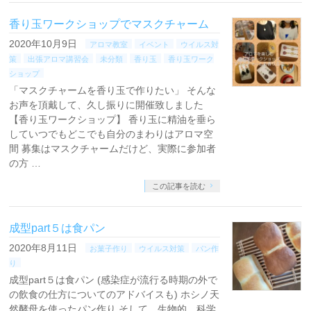
香り玉ワークショップでマスクチャーム
2020年10月9日
アロマ教室
イベント
ウイルス対
策
出張アロマ講習会
未分類
香り玉
香り玉ワーク
ショップ
「マスクチャームを香り玉で作りたい」 そんな
お声を頂戴して、久し振りに開催致しました
【香り玉ワークショップ】 香り玉に精油を垂ら
していつでもどこでも自分のまわりはアロマ空
間 募集はマスクチャームだけど、実際に参加者
の方 …
この記事を読む
成型part５は食パン
2020年8月11日
お菓子作り
ウイルス対策
パン作
り
成型part５は食パン (感染症が流行る時期の外で
の飲食の仕方についてのアドバイスも) ホシノ天
然酵母を使ったパン作り そして、生物的、科学