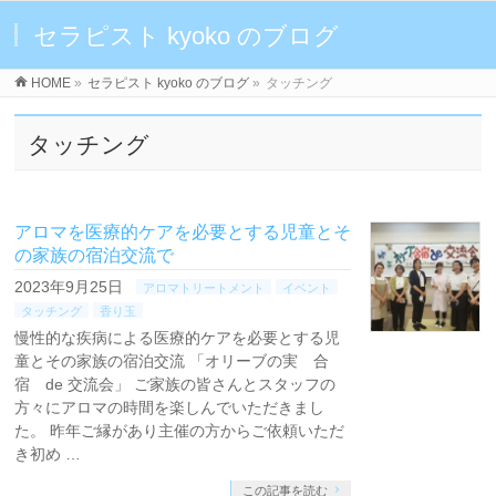
セラピスト kyoko のブログ
HOME
»
セラピスト kyoko のブログ
»
タッチング
タッチング
アロマを医療的ケアを必要とする児童とそ
の家族の宿泊交流で
2023年9月25日
アロマトリートメント
イベント
タッチング
香り玉
慢性的な疾病による医療的ケアを必要とする児
童とその家族の宿泊交流 「オリーブの実 合
宿 de 交流会」 ご家族の皆さんとスタッフの
方々にアロマの時間を楽しんでいただきまし
た。 昨年ご縁があり主催の方からご依頼いただ
き初め …
この記事を読む