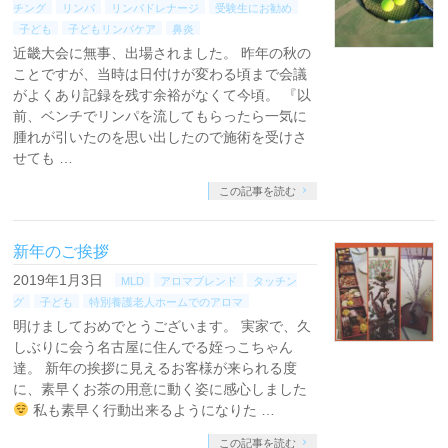
チング
リンパ
リンパドレナージ
受験生にお勧め
子ども
子どもリンパケア
鼻炎
近畿大会に無事、出場されました。 昨年の秋の
ことですが、当時は日付けが変わる頃まで会議
がよくあり記録を残す余裕がなくて今頃。 『以
前、ベンチでリンパを流してもらったら一気に
腫れが引いたのを思い出したので施術を受けさ
せても …
この記事を読む
新年のご挨拶
2019年1月3日
MLD
アロマブレンド
タッチン
グ
子ども
特別養護老人ホームでのアロマ
明けましておめでとうございます。 実家で、久
しぶりに会う名古屋に住んでる姪っこちゃん
達。 新年の挨拶に見えるお客様が来られる度
に、素早くお茶の用意に動く姿に感心しました
私も素早く行動出来るようになりた …
この記事を読む