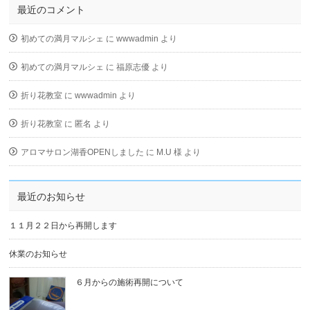
最近のコメント
初めての満月マルシェ
に
wwwadmin
より
初めての満月マルシェ
に
福原志優
より
折り花教室
に
wwwadmin
より
折り花教室
に
匿名
より
アロマサロン湖香OPENしました
に
M.U 様
より
最近のお知らせ
１１月２２日から再開します
休業のお知らせ
６月からの施術再開について