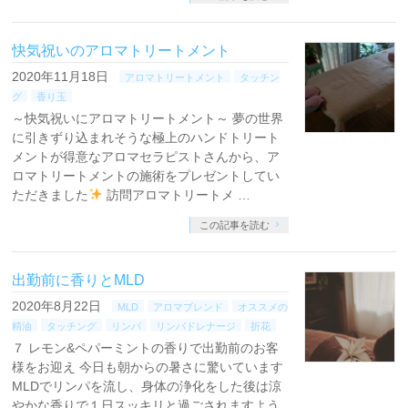
快気祝いのアロマトリートメント
2020年11月18日
アロマトリートメント
タッチン
グ
香り玉
～快気祝いにアロマトリートメント～ 夢の世界
に引きずり込まれそうな極上のハンドトリート
メントが得意なアロマセラピストさんから、ア
ロマトリートメントの施術をプレゼントしてい
ただきました
訪問アロマトリートメ …
この記事を読む
出勤前に香りとMLD
2020年8月22日
MLD
アロマブレンド
オススメの
精油
タッチング
リンパ
リンパドレナージ
折花
７ レモン&ペパーミントの香りで出勤前のお客
様をお迎え 今日も朝からの暑さに驚いています
MLDでリンパを流し、身体の浄化をした後は涼
やかな香りで１日スッキリと過ごされますよう