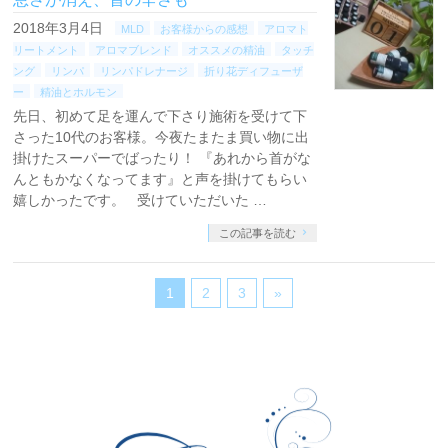
2018年3月4日
MLD
お客様からの感想
アロマト
リートメント
アロマブレンド
オススメの精油
タッチ
ング
リンパ
リンパドレナージ
折り花ディフューザ
ー
精油とホルモン
先日、初めて足を運んで下さり施術を受けて下
さった10代のお客様。今夜たまたま買い物に出
掛けたスーパーでばったり！ 『あれから首がな
んともかなくなってます』と声を掛けてもらい
嬉しかったです。 受けていただいた …
この記事を読む
1
2
3
»