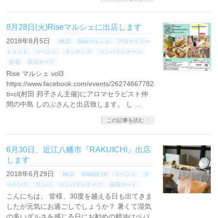
8月28日(火)Riseマルシェに出店します
2018年8月5日
MLD
Riseマルシェ
アロマトリー
トメント
イベント
タッチング
リンパドレナージ
折花
折花カード
Rise マルシェ vol3
https://www.facebook.com/events/262746677824724/?
ti=cl(村田 邦子さん主催)にアロマセラピスト仲
間の中島 しのぶさんと出店致します。 し …
この記事を読む
6月30日、近江八幡市『RAKUICHI』出店
します
2018年6月29日
MLD
RAKUICHI
イベント
タ
ッチング
リンパ
リンパドレナージ
折花カード
こんにちは。 皆様、30度を越える日も出てきま
したが元気にお過ごしでしょうか？ 暑くて湿気
の多いダルさを感じる日にお勧めの精油はペパ