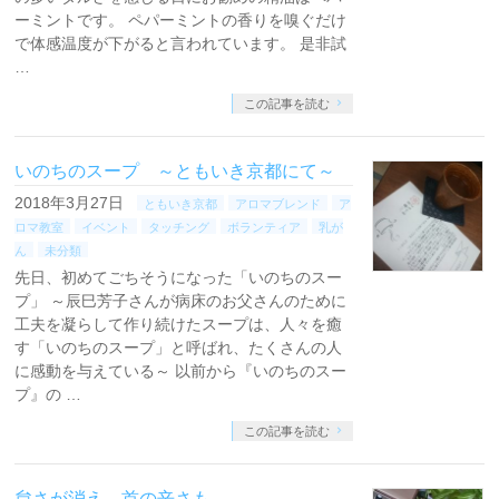
ーミントです。 ペパーミントの香りを嗅ぐだけ
で体感温度が下がると言われています。 是非試
…
この記事を読む
いのちのスープ ～ともいき京都にて～
2018年3月27日
ともいき京都
アロマブレンド
ア
ロマ教室
イベント
タッチング
ボランティア
乳が
ん
未分類
先日、初めてごちそうになった「いのちのスー
プ」 ～辰巳芳子さんが病床のお父さんのために
工夫を凝らして作り続けたスープは、人々を癒
す「いのちのスープ」と呼ばれ、たくさんの人
に感動を与えている～ 以前から『いのちのスー
プ』の …
この記事を読む
怠さが消え、首の辛さも