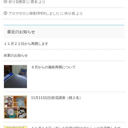
折り花教室
に
匿名
より
アロマサロン湖香OPENしました
に
M.U 様
より
最近のお知らせ
１１月２２日から再開します
休業のお知らせ
６月からの施術再開について
11月11日(日)折花講座（残２名）